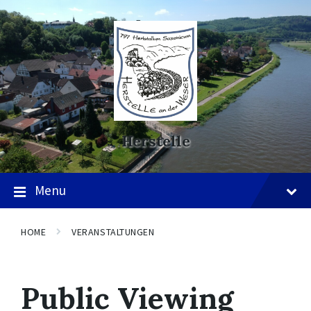
Skip
Skip
Skip
to
to
to
content
main
footer
navigation
Herstelle
Menu
HOME
VERANSTALTUNGEN
Public Viewing