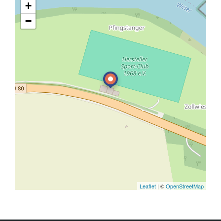
+
−
Leaflet
| ©
OpenStreetMap